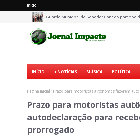
Inicio
Guarda Municipal de Senador Canedo participa d
INÍCIO
+ NOTÍCIAS
MÚSICA
POLÍTICA
Página inicial
Prazo para motoristas autônomos fazerem autod
Prazo para motoristas au
autodeclaração para receb
prorrogado