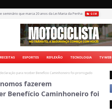
e seminário que marca 20 anos da Lei Maria da Penha
GCM
RECEITAS
ESPORTES
REFLEXÃO
TECNOLOGIA
TV WEB
eclaração para receber Benefício Caminhoneiro foi prorrogado
tônomos fazerem
er Benefício Caminhoneiro foi