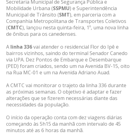
Secretaria Municipal de Segurança Pública e
Mobilidade Urbana (
SSPMU
) e Superintendência
Municipal de Trânsito (
SMT
), em parceria com a
Companhia Metropolitana de Transportes Coletivos
(
CMTC
), lançou nesta quinta-feira, 1º, uma nova linha
de ônibus para os canedenses.
A
linha 336
vai atender o residencial Flor do Ipê e
bairros vizinhos, saindo do terminal Senador Canedo
via UPA. Dez Pontos de Embarque e Desembarque
(PED) foram criados, sendo um na Avenida BV-15, oito
na Rua MC-01 e um na Avenida Adriano Auad.
A CMTC vai monitorar o trajeto da linha 336 durante
as próximas semanas. O objetivo é adaptar e fazer
alterações que se fizerem necessárias diante das
necessidades da população.
O início da operação conta com dez viagens diárias
começando às 5h15 da manhã com intervalo de 45
minutos até as 6 horas da manhã.