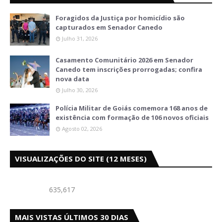
Foragidos da Justiça por homicídio são
capturados em Senador Canedo
Julho 31, 2026
Casamento Comunitário 2026 em Senador
Canedo tem inscrições prorrogadas; confira
nova data
Julho 30, 2026
Polícia Militar de Goiás comemora 168 anos de
existência com formação de 106 novos oficiais
Agosto 02, 2026
VISUALIZAÇÕES DO SITE (12 MESES)
635,617
MAIS VISTAS ÚLTIMOS 30 DIAS