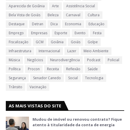
Aparecida de Goiânia
Arte
Assistência Social
Bela Vista de Goiás
Beleza
Carnaval
Cultura
Destaque
Detran
Dica
Economia
Educação
Emprego
Empresas
Esporte
Evento
Festa
Fiscalização
GCM
Goiânia
Goiás
Golpe
Infraestrutura
Internacional
Lazer
Meio Ambiente
Música
Negócios
Neurodivergência
Podcast
Policial
Política
Procon
Receita
Reflexão
Saúde
Segurança
Senador Canedo
Social
Tecnologia
Trânsito
Vacinação
AS MAIS VISTAS DO SITE
Mudou de imóvel ou renovou contrato? Fique
atento à titularidade da conta de energia