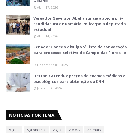
Goiano
Abril 17, 2026
Vereador Geverson Abel anuncia apoio à pré-
candidatura de Romário Policarpo a deputado
estadual
Abril 14, 2026
Senador Canedo divulga 5ª lista de convocação
para processo seletivo do Campo das Flores I e
II
Dezembro 09, 2025
Detran-GO reduz preços de exames médicos e
psicológicos para obtenção da CNH
Janeiro 16, 2026
NOTÍCIAS POR TEMA
Ações
Agronomia
Água
AMMA
Animais