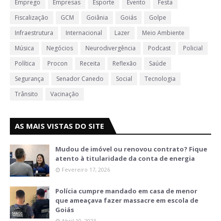
Emprego
Empresas
Esporte
Evento
Festa
Fiscalização
GCM
Goiânia
Goiás
Golpe
Infraestrutura
Internacional
Lazer
Meio Ambiente
Música
Negócios
Neurodivergência
Podcast
Policial
Política
Procon
Receita
Reflexão
Saúde
Segurança
Senador Canedo
Social
Tecnologia
Trânsito
Vacinação
AS MAIS VISTAS DO SITE
Mudou de imóvel ou renovou contrato? Fique
atento à titularidade da conta de energia
Fevereiro 17, 2026
Polícia cumpre mandado em casa de menor
que ameaçava fazer massacre em escola de
Goiás
Abril 10, 2023