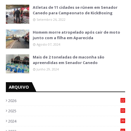
Atletas de 11 cidades se rúnem em Senador
Canedo para Campeonato de KickBoxing
Setembro 26, 2022
Homem morre atropelado após cair de moto
junto com a filha em Aparecida
Agosto 07, 2024
Mais de 2 toneladas de maconha são
apreendidas em Senador Canedo
Junho 29, 2024
ARQUIVO
2026
22
7
2025
33
6
2024
39
7
50