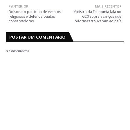
ANTERIOR
MAIS RECENTE
Bolsonaro participa de eventos
Ministro da Economia fala no
religiosos e defende pautas
G20 sobre avanços que
conservadoras
reformas trouxeram ao país
POSTAR UM COMENTÁRIO
0 Comentários