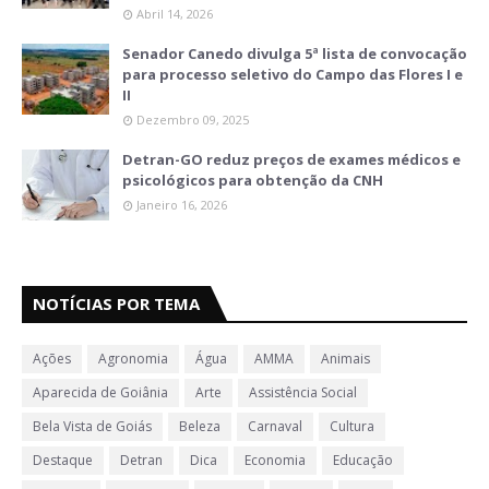
Abril 14, 2026
Senador Canedo divulga 5ª lista de convocação
para processo seletivo do Campo das Flores I e
II
Dezembro 09, 2025
Detran-GO reduz preços de exames médicos e
psicológicos para obtenção da CNH
Janeiro 16, 2026
NOTÍCIAS POR TEMA
Ações
Agronomia
Água
AMMA
Animais
Aparecida de Goiânia
Arte
Assistência Social
Bela Vista de Goiás
Beleza
Carnaval
Cultura
Destaque
Detran
Dica
Economia
Educação