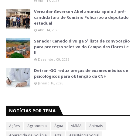
Abril 17, 2026
Vereador Geverson Abel anuncia apoio à pré-
candidatura de Romário Policarpo a deputado
estadual
Abril 14, 2026
Senador Canedo divulga 5ª lista de convocação
para processo seletivo do Campo das Flores I e
II
Dezembro 09, 2025
Detran-GO reduz preços de exames médicos e
psicológicos para obtenção da CNH
Janeiro 16, 2026
NOTÍCIAS POR TEMA
Ações
Agronomia
Água
AMMA
Animais
Aparecida de Goiânia
Arte
Assistência Social