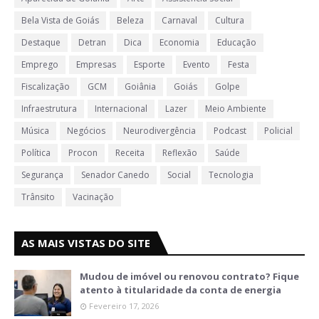
Bela Vista de Goiás
Beleza
Carnaval
Cultura
Destaque
Detran
Dica
Economia
Educação
Emprego
Empresas
Esporte
Evento
Festa
Fiscalização
GCM
Goiânia
Goiás
Golpe
Infraestrutura
Internacional
Lazer
Meio Ambiente
Música
Negócios
Neurodivergência
Podcast
Policial
Política
Procon
Receita
Reflexão
Saúde
Segurança
Senador Canedo
Social
Tecnologia
Trânsito
Vacinação
AS MAIS VISTAS DO SITE
Mudou de imóvel ou renovou contrato? Fique
atento à titularidade da conta de energia
Fevereiro 17, 2026