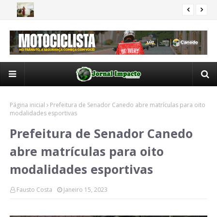
s
Servidores municipais iniciam curso de Libras em Senador
Ide
EDUCAÇÃO
Canedo
Bra
Página inicial
Prefeitura de Senador Canedo abre matrículas para oito
modalidades esportivas
Prefeitura de Senador Canedo
abre matrículas para oito
modalidades esportivas
Fausto Costa
Janeiro 15, 2023