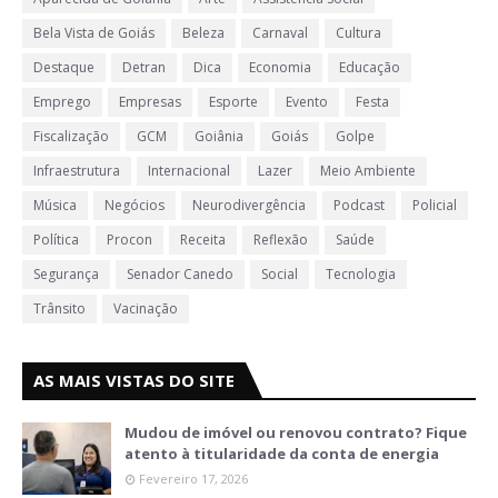
Bela Vista de Goiás
Beleza
Carnaval
Cultura
Destaque
Detran
Dica
Economia
Educação
Emprego
Empresas
Esporte
Evento
Festa
Fiscalização
GCM
Goiânia
Goiás
Golpe
Infraestrutura
Internacional
Lazer
Meio Ambiente
Música
Negócios
Neurodivergência
Podcast
Policial
Política
Procon
Receita
Reflexão
Saúde
Segurança
Senador Canedo
Social
Tecnologia
Trânsito
Vacinação
AS MAIS VISTAS DO SITE
Mudou de imóvel ou renovou contrato? Fique
atento à titularidade da conta de energia
Fevereiro 17, 2026