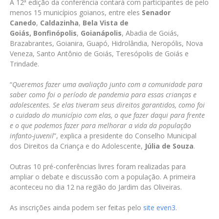
A 12ª edição da conferência contará com participantes de pelo
menos 15 municípios goianos, entre eles
Senador
Canedo
,
Caldazinha
,
Bela Vista de
Goiás,
Bonfinópolis
,
Goianápolis
, Abadia de Goiás,
Brazabrantes, Goianira, Guapó, Hidrolândia, Neropólis, Nova
Veneza, Santo Antônio de Goiás, Teresópolis de Goiás e
Trindade.
“
Queremos fazer uma avaliação junto com a comunidade para
saber como foi o período de pandemia para essas crianças e
adolescentes. Se elas tiveram seus direitos garantidos, como foi
o cuidado do município com elas, o que fazer daqui para frente
e o que podemos fazer para melhorar a vida da população
infanto-juvenil
”, explica a presidente do Conselho Municipal
dos Direitos da Criança e do Adolescente,
Júlia de Souza
.
Outras 10 pré-conferências livres foram realizadas para
ampliar o debate e discussão com a população. A primeira
aconteceu no dia 12 na região do Jardim das Oliveiras.
As inscrições ainda podem ser feitas pelo
site even3
.