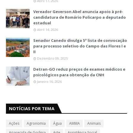
Abril 17, 2026
Vereador Geverson Abel anuncia apoio à pré-
candidatura de Romário Policarpo a deputado
estadual
Abril 14, 2026
Senador Canedo divulga 5ª lista de convocação
para processo seletivo do Campo das Flores I e
II
Dezembro 09, 2025
Detran-GO reduz preços de exames médicos e
psicológicos para obtenção da CNH
Janeiro 16, 2026
NOTÍCIAS POR TEMA
Ações
Agronomia
Água
AMMA
Animais
Aparecida de Goiânia
Arte
Assistência Social