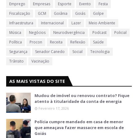
Emprego
Empresas
Esporte
Evento
Festa
Fiscalização
GCM
Goiânia
Goiás
Golpe
Infraestrutura
Internacional
Lazer
Meio Ambiente
Música
Negócios
Neurodivergência
Podcast
Policial
Política
Procon
Receita
Reflexão
Saúde
Segurança
Senador Canedo
Social
Tecnologia
Trânsito
Vacinação
AS MAIS VISTAS DO SITE
Mudou de imóvel ou renovou contrato? Fique
atento à titularidade da conta de energia
Fevereiro 17, 2026
Polícia cumpre mandado em casa de menor
que ameaçava fazer massacre em escola de
Goiás