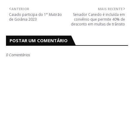
ANTERIOR
MAIS RECENTE
Caiado participa do 1° Mutirão
Senador Canedo é incluída em
de Goiânia 2023
convênio que permite 40% de
desconto em multas de trânsito
POSTAR UM COMENTÁRIO
0 Comentários