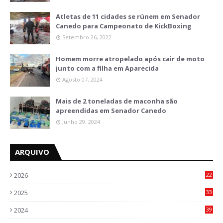
Atletas de 11 cidades se rúnem em Senador
Canedo para Campeonato de KickBoxing
Setembro 26, 2022
Homem morre atropelado após cair de moto
junto com a filha em Aparecida
Agosto 07, 2024
Mais de 2 toneladas de maconha são
apreendidas em Senador Canedo
Junho 29, 2024
ARQUIVO
2026
22
5
2025
33
6
2024
39
7