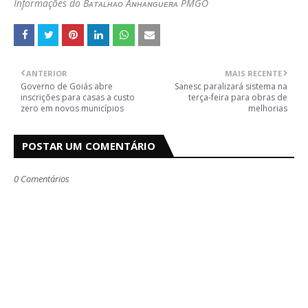
Informações do Bᴀᴛᴀʟʜᴀ̃ᴏ Aɴʜᴀɴɢᴜᴇʀᴀ PMGO
ANTERIOR
MAIS RECENTE
Governo de Goiás abre
Sanesc paralizará sistema na
inscrições para casas a custo
terça-feira para obras de
zero em novos municípios
melhorias
POSTAR UM COMENTÁRIO
0 Comentários