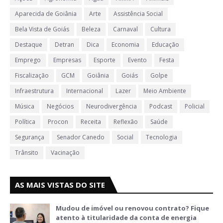
Aparecida de Goiânia
Arte
Assistência Social
Bela Vista de Goiás
Beleza
Carnaval
Cultura
Destaque
Detran
Dica
Economia
Educação
Emprego
Empresas
Esporte
Evento
Festa
Fiscalização
GCM
Goiânia
Goiás
Golpe
Infraestrutura
Internacional
Lazer
Meio Ambiente
Música
Negócios
Neurodivergência
Podcast
Policial
Política
Procon
Receita
Reflexão
Saúde
Segurança
Senador Canedo
Social
Tecnologia
Trânsito
Vacinação
AS MAIS VISTAS DO SITE
Mudou de imóvel ou renovou contrato? Fique
atento à titularidade da conta de energia