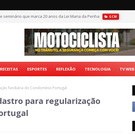
e seminário que marca 20 anos da Lei Maria da Penha
GCM
RECEITAS
ESPORTES
REFLEXÃO
TECNOLOGIA
TV WEB
ação fundiária do Condomínio Portugal
astro para regularização
ortugal