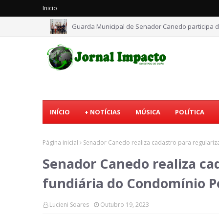
Inicio
Guarda Municipal de Senador Canedo participa d
INÍCIO
+ NOTÍCIAS
MÚSICA
POLÍTICA
Página inicial
Senador Canedo realiza cadastro para regulariz
Senador Canedo realiza cad
fundiária do Condomínio P
Lucieni Soares
Outubro 19, 2023