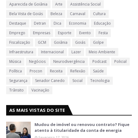
Aparecida de Goiânia
Arte
Assistência Social
Bela Vista de Goiás
Beleza
Carnaval
Cultura
Destaque
Detran
Dica
Economia
Educação
Emprego
Empresas
Esporte
Evento
Festa
Fiscalização
GCM
Goiânia
Goiás
Golpe
Infraestrutura
Internacional
Lazer
Meio Ambiente
Música
Negócios
Neurodivergência
Podcast
Policial
Política
Procon
Receita
Reflexão
Saúde
Segurança
Senador Canedo
Social
Tecnologia
Trânsito
Vacinação
AS MAIS VISTAS DO SITE
Mudou de imóvel ou renovou contrato? Fique
atento à titularidade da conta de energia
Fevereiro 17, 2026