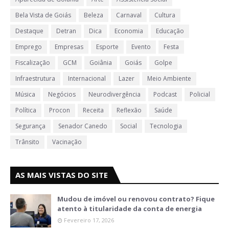
Bela Vista de Goiás
Beleza
Carnaval
Cultura
Destaque
Detran
Dica
Economia
Educação
Emprego
Empresas
Esporte
Evento
Festa
Fiscalização
GCM
Goiânia
Goiás
Golpe
Infraestrutura
Internacional
Lazer
Meio Ambiente
Música
Negócios
Neurodivergência
Podcast
Policial
Política
Procon
Receita
Reflexão
Saúde
Segurança
Senador Canedo
Social
Tecnologia
Trânsito
Vacinação
AS MAIS VISTAS DO SITE
Mudou de imóvel ou renovou contrato? Fique
atento à titularidade da conta de energia
Fevereiro 17, 2026