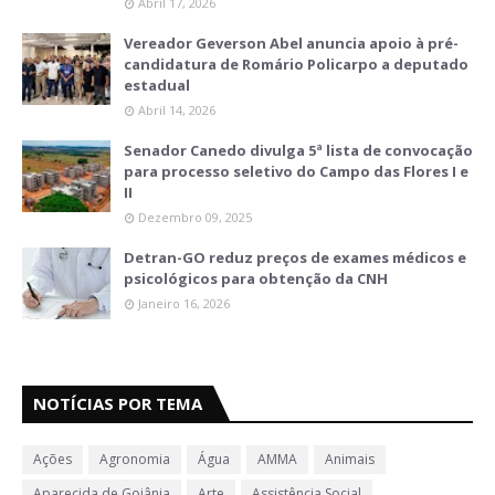
Abril 17, 2026
Vereador Geverson Abel anuncia apoio à pré-
candidatura de Romário Policarpo a deputado
estadual
Abril 14, 2026
Senador Canedo divulga 5ª lista de convocação
para processo seletivo do Campo das Flores I e
II
Dezembro 09, 2025
Detran-GO reduz preços de exames médicos e
psicológicos para obtenção da CNH
Janeiro 16, 2026
NOTÍCIAS POR TEMA
Ações
Agronomia
Água
AMMA
Animais
Aparecida de Goiânia
Arte
Assistência Social