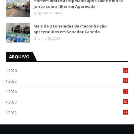
Homem morre atropelado após cair de moto
junto com a filha em Aparecida
Agosto 07, 2024
Mais de 2 toneladas de maconha são
apreendidas em Senador Canedo
Junho 29, 2024
ARQUIVO
2026
22
9
2025
33
6
2024
39
7
2023
50
5
2022
24
2