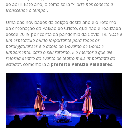
de abril. Este ano, o tema será
“A arte nos conecta e
transcende o tempo”
.
Uma das novidades da edição deste ano é o retorno
da encenação da Paixão de Cristo, que não é realizada
desde 2019 por conta da pandemia da Covid-19.
“Esse é
um espetáculo muito importante para todos os
porangatuenses e o apoio do Governo de Goiás é
fundamental para o seu retorno. E o melhor é que ele
retorna dentro do evento de teatro mais importante do
estado”
, comemora a
prefeita Vanuza Valadares
.