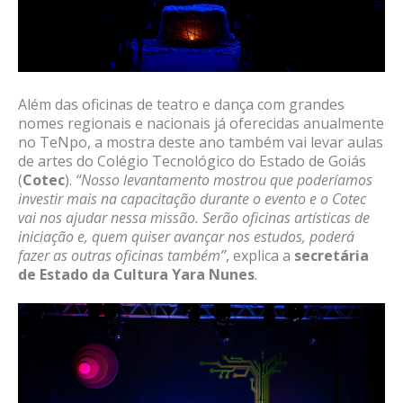
Além das oficinas de teatro e dança com grandes
nomes regionais e nacionais já oferecidas anualmente
no TeNpo, a mostra deste ano também vai levar aulas
de artes do Colégio Tecnológico do Estado de Goiás
(
Cotec
).
“Nosso levantamento mostrou que poderíamos
investir mais na capacitação durante o evento e o Cotec
vai nos ajudar nessa missão. Serão oficinas artísticas de
iniciação e, quem quiser avançar nos estudos, poderá
fazer as outras oficinas também”
, explica a
secretária
de Estado da Cultura Yara Nunes
.