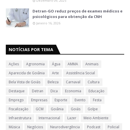
Dezembro 09, 2025
Detran-GO reduz preços de exames médicos e
psicológicos para obtenção da CNH
Janeiro 16, 2026
NOTÍCIAS POR TEMA
Ações
Agronomia
Água
AMMA
Animais
Aparecida de Goiânia
Arte
Assistência Social
Bela Vista de Goiás
Beleza
Carnaval
Cultura
Destaque
Detran
Dica
Economia
Educação
Emprego
Empresas
Esporte
Evento
Festa
Fiscalização
GCM
Goiânia
Goiás
Golpe
Infraestrutura
Internacional
Lazer
Meio Ambiente
Música
Negócios
Neurodivergência
Podcast
Policial