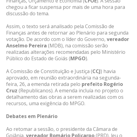
Finanças, Orçamento e Economia (
CFOE
). A sessão
chegou a ficar suspensa por mais de uma hora para
discussão do tema.
Assim, o texto será analisado pela Comissão de
Finanças antes de retornar ao Plenário para segunda
votação. De acordo com o líder do Governo,
vereador
Anselmo Pereira
(MDB), na comissão serão
realizadas alterações recomendadas pelo Ministério
Público do Estado de Goiás (
MPGO
).
A Comissão de Constituição e Justiça (
CCJ
) havia
aprovado, em reunião extraordinária na segunda-
feira, 26, a emenda retirada pelo
prefeito Rogério
Cruz
(Republicanos). A emenda incluía no projeto o
detalhamento das obras a serem realizadas com os
recursos, uma exigência do MPGO.
Debates em Plenário
Ao retomar a sessão, o presidente da Câmara de
Goiânia,
vereador Romário Policarpo
(PRD), leu o