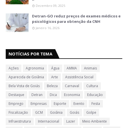
Dezembro 09, 2025
Detran-GO reduz preços de exames médicos e
psicológicos para obtenção da CNH
Janeiro 16, 2026
NOTÍCIAS POR TEMA
Ações
Agronomia
Água
AMMA
Animais
Aparecida de Goiânia
Arte
Assistência Social
Bela Vista de Goiás
Beleza
Carnaval
Cultura
Destaque
Detran
Dica
Economia
Educação
Emprego
Empresas
Esporte
Evento
Festa
Fiscalização
GCM
Goiânia
Goiás
Golpe
Infraestrutura
Internacional
Lazer
Meio Ambiente