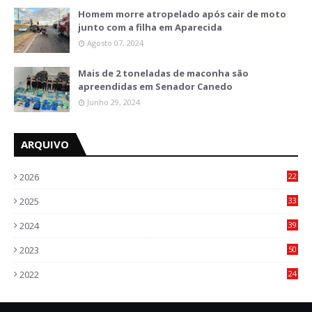
Homem morre atropelado após cair de moto
junto com a filha em Aparecida
Agosto 07, 2024
Mais de 2 toneladas de maconha são
apreendidas em Senador Canedo
Junho 29, 2024
ARQUIVO
2026
22
9
2025
33
6
2024
39
7
2023
50
5
2022
24
2