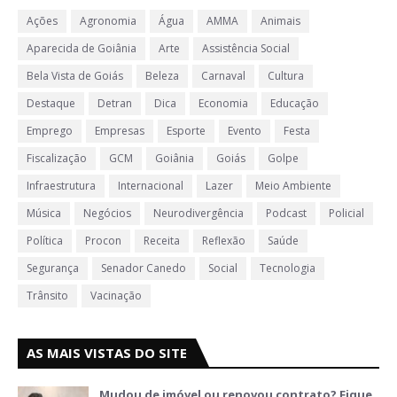
Ações
Agronomia
Água
AMMA
Animais
Aparecida de Goiânia
Arte
Assistência Social
Bela Vista de Goiás
Beleza
Carnaval
Cultura
Destaque
Detran
Dica
Economia
Educação
Emprego
Empresas
Esporte
Evento
Festa
Fiscalização
GCM
Goiânia
Goiás
Golpe
Infraestrutura
Internacional
Lazer
Meio Ambiente
Música
Negócios
Neurodivergência
Podcast
Policial
Política
Procon
Receita
Reflexão
Saúde
Segurança
Senador Canedo
Social
Tecnologia
Trânsito
Vacinação
AS MAIS VISTAS DO SITE
Mudou de imóvel ou renovou contrato? Fique