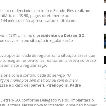
nsito credenciados em todo o Estado. Eles realizam
unitário de R$ 90, pagos diretamente ao
s 144 médicos não apresentaram o título de
rir o CTB”
, afirmou o
presidente do Detran-GO,
que estiverem em situação irregular serão
va oportunidade de regularizar a situação. Esses que
 conseguir renová-lo, se realizarem a prova no prazo
sistema até a regularização.
ior é com a continuidade do serviço.
“O
r alguns municípios sem médicos ou com número
 Esse é o caso de
Ipameri, Pirenópolis, Padre
o Detran-GO, conforme Delegado Waldir, implantará o
 regularizada. Nessa nova formatação, onde não houver