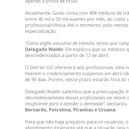
apenas a prova de título.
Atualmente, Goiás conta com 498 médicos de trâ
entre 45 mil e 50 mil exames por mês, ao custo 
profissional/clínica. Até o momento, pelo meno
especialização.
“Como órgão executivo de trânsito, temos que cump
Delegado Waldir
. Ele explicou que os médicos 
descredenciados a partir de 12 de abril.
O Detran-GO oferecerá aos profissionais uma no
tiverem o credenciamento suspenso em abril vão
de 90 dias. Porém, nesse prazo estarão fora do 
Delegado Waldir salientou que a preocupação ma
descredenciamento desses profissionais vai deixa
insuficiente para a atender a demanda”
, destacou.
Bernardo, Petrolina, Piranhas e Uruana
.
Para que não haja prejuízos para os usuários, 
atendimento itinerante até que a situação seja