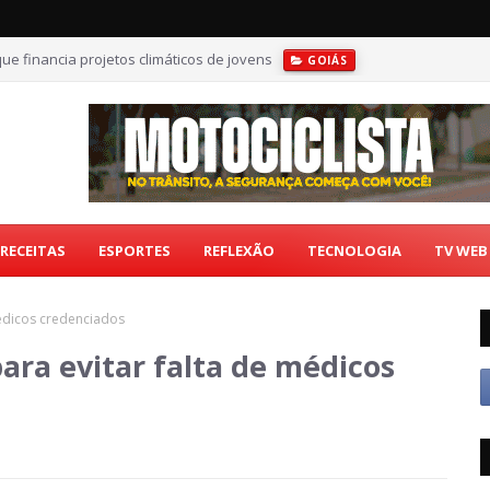
ue financia projetos climáticos de jovens
GOIÁS
RECEITAS
ESPORTES
REFLEXÃO
TECNOLOGIA
TV WEB
édicos credenciados
ra evitar falta de médicos