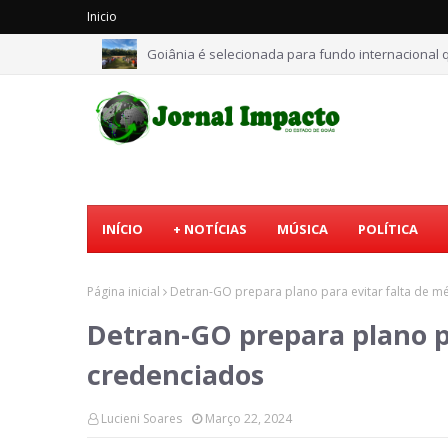
Inicio
Goiânia é selecionada para fundo internacional q
INÍCIO
+ NOTÍCIAS
MÚSICA
POLÍTICA
Página inicial
Detran-GO prepara plano para evitar falta de m
Detran-GO prepara plano pa
credenciados
Lucieni Soares
Março 22, 2024