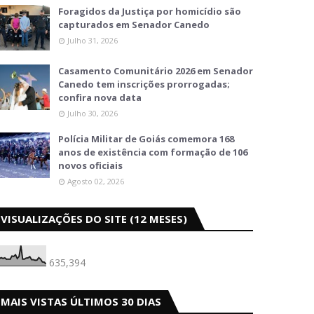
Foragidos da Justiça por homicídio são
capturados em Senador Canedo
Julho 31, 2026
Casamento Comunitário 2026 em Senador
Canedo tem inscrições prorrogadas;
confira nova data
Julho 30, 2026
Polícia Militar de Goiás comemora 168
anos de existência com formação de 106
novos oficiais
Agosto 02, 2026
VISUALIZAÇÕES DO SITE (12 MESES)
635,394
MAIS VISTAS ÚLTIMOS 30 DIAS