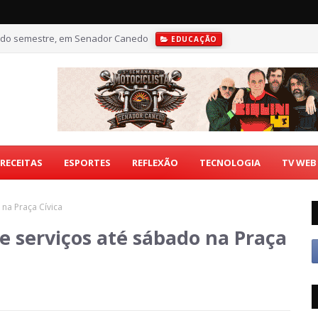
undo semestre, em Senador Canedo
EDUCAÇÃO
RECEITAS
ESPORTES
REFLEXÃO
TECNOLOGIA
TV WEB
 na Praça Cívica
e serviços até sábado na Praça