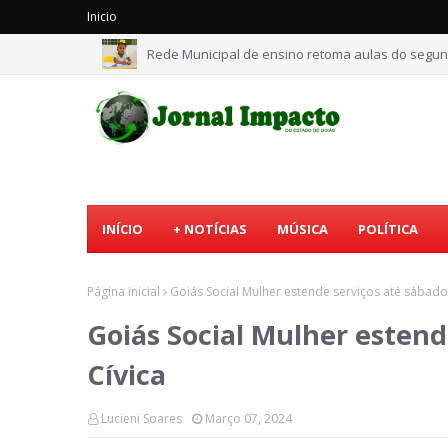
Inicio
Rede Municipal de ensino retoma aulas do seg
INÍCIO
+ NOTÍCIAS
MÚSICA
POLÍTICA
Página inicial
Goiás Social Mulher estende serviços até sábado
Goiás Social Mulher estend
Cívica
Lucieni Soares
Março 07, 2024