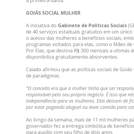
a primeira-dama.
GOIÁS SOCIAL MULHER
A iniciativa do
Gabinete de Políticas Sociais
(GP
de 40 serviços estaduais gratuitos em um único l
o acesso das mulheres a benefícios sociais, em
programas voltados para elas, como o Mães de 
Por Elas, que destina R$ 300 mensais a vítimas 
disponibiliza gratuitamente absorventes.
Caiado afirmou que as políticas sociais de Goi
de paradigmas.
“O conceito era que a mulher tinha que ser responsá
responsável pelo seu próprio negócio. É isso que 
independência para as mulheres. Elas deixam de fi
por estar pagando aluguel ou levar comida para casa
Ao longo da semana, mais de 11 mil mulheres pas
governador fez a entrega simbólica de benefíci
para auxílio com seu filho de dois anos.