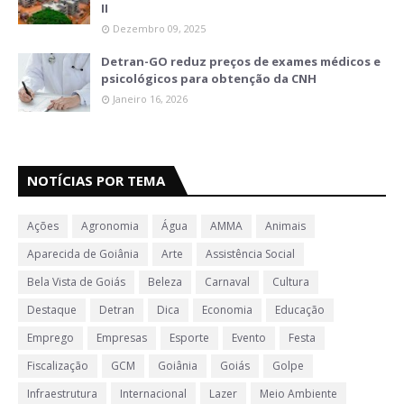
II
Dezembro 09, 2025
Detran-GO reduz preços de exames médicos e
psicológicos para obtenção da CNH
Janeiro 16, 2026
NOTÍCIAS POR TEMA
Ações
Agronomia
Água
AMMA
Animais
Aparecida de Goiânia
Arte
Assistência Social
Bela Vista de Goiás
Beleza
Carnaval
Cultura
Destaque
Detran
Dica
Economia
Educação
Emprego
Empresas
Esporte
Evento
Festa
Fiscalização
GCM
Goiânia
Goiás
Golpe
Infraestrutura
Internacional
Lazer
Meio Ambiente