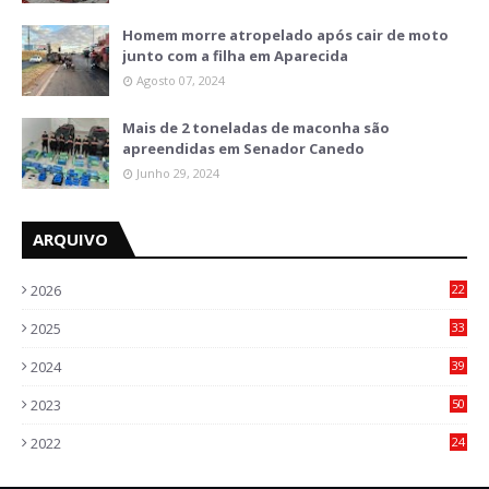
Homem morre atropelado após cair de moto
junto com a filha em Aparecida
Agosto 07, 2024
Mais de 2 toneladas de maconha são
apreendidas em Senador Canedo
Junho 29, 2024
ARQUIVO
2026
22
9
2025
33
6
2024
39
7
2023
50
5
2022
24
2