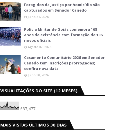
Foragidos da Justiça por homicídio são
capturados em Senador Canedo
Julho 31, 2026
Polícia Militar de Goiás comemora 168
anos de existência com formação de 106
novos oficiais
Agosto 02, 2026
Casamento Comunitário 2026 em Senador
Canedo tem inscrições prorrogadas;
confira nova data
Julho 30, 2026
VISUALIZAÇÕES DO SITE (12 MESES)
637,477
MAIS VISTAS ÚLTIMOS 30 DIAS