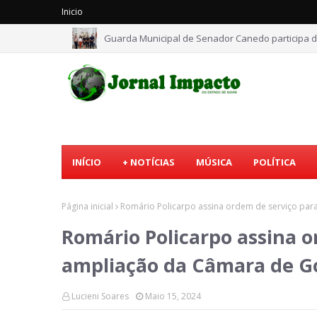
Inicio
Guarda Municipal de Senador Canedo participa d
INÍCIO
+ NOTÍCIAS
MÚSICA
POLÍTICA
Página inicial
Romário Policarpo assina ordem de serviço par
Romário Policarpo assina o
ampliação da Câmara de G
Lucieni Soares
Maio 15, 2024