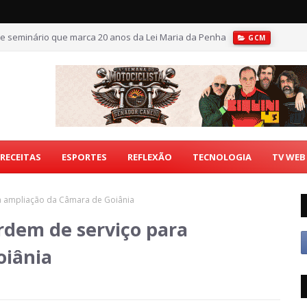
e seminário que marca 20 anos da Lei Maria da Penha
GCM
RECEITAS
ESPORTES
REFLEXÃO
TECNOLOGIA
TV WEB
a ampliação da Câmara de Goiânia
rdem de serviço para
oiânia