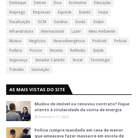
Destaque
Detran
Dica
Economia
Educação
Emprego
Empresas
Esporte
Evento
Festa
Fiscalização
GCM
Goiânia
Goiás
Golpe
Infraestrutura
Internacional
Lazer
Meio Ambiente
Música
Negócios
Neurodivergência
Podcast
Policial
Política
Procon
Receita
Reflexão
Saúde
Segurança
Senador Canedo
Social
Tecnologia
Trânsito
Vacinação
AS MAIS VISTAS DO SITE
Mudou de imóvel ou renovou contrato? Fique
atento à titularidade da conta de energia
Fevereiro 17, 2026
Polícia cumpre mandado em casa de menor
que ameaçava fazer massacre em escola de