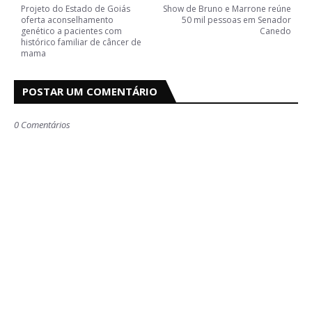
Projeto do Estado de Goiás
Show de Bruno e Marrone reúne
oferta aconselhamento
50 mil pessoas em Senador
genético a pacientes com
Canedo
histórico familiar de câncer de
mama
POSTAR UM COMENTÁRIO
0 Comentários