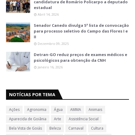
candidatura de Romário Policarpo a deputado
estadual
Abril 14, 2026
Senador Canedo divulga 5ª lista de convocação
para processo seletivo do Campo das Flores I e
II
Dezembro 09, 2025
Detran-GO reduz preços de exames médicos e
psicológicos para obtenção da CNH
Janeiro 16, 2026
NOTÍCIAS POR TEMA
Ações
Agronomia
Água
AMMA
Animais
Aparecida de Goiânia
Arte
Assistência Social
Bela Vista de Goiás
Beleza
Carnaval
Cultura