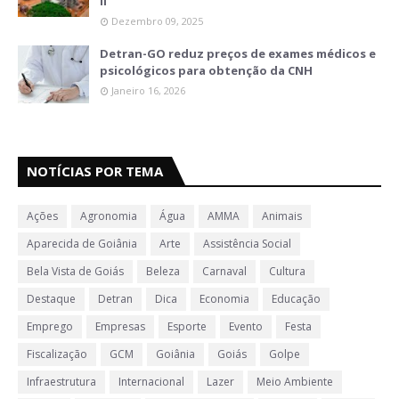
II
Dezembro 09, 2025
Detran-GO reduz preços de exames médicos e
psicológicos para obtenção da CNH
Janeiro 16, 2026
NOTÍCIAS POR TEMA
Ações
Agronomia
Água
AMMA
Animais
Aparecida de Goiânia
Arte
Assistência Social
Bela Vista de Goiás
Beleza
Carnaval
Cultura
Destaque
Detran
Dica
Economia
Educação
Emprego
Empresas
Esporte
Evento
Festa
Fiscalização
GCM
Goiânia
Goiás
Golpe
Infraestrutura
Internacional
Lazer
Meio Ambiente