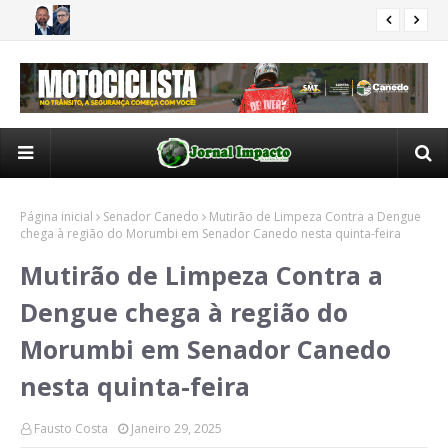
rio
Romário Policarpo recebe apoio de vereadores de Trindade
Goi
GOIÂNIA
pro
Página inicial
Senador Canedo
Mutirão de Limpeza Contra a Dengue
chega à região do Morumbi em Senador Canedo nesta quinta-feira
Mutirão de Limpeza Contra a
Dengue chega à região do
Morumbi em Senador Canedo
nesta quinta-feira
Fausto Costa
Janeiro 29, 2025