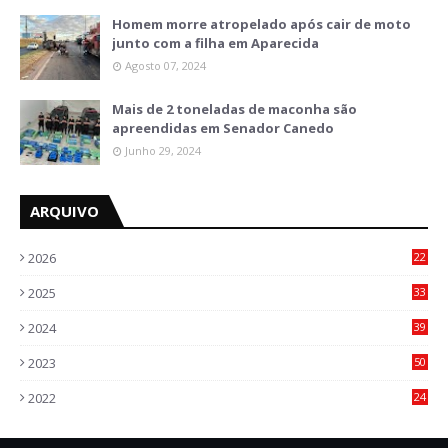
Homem morre atropelado após cair de moto
junto com a filha em Aparecida
Agosto 07, 2024
Mais de 2 toneladas de maconha são
apreendidas em Senador Canedo
Junho 29, 2024
ARQUIVO
2026
22
6
2025
33
6
2024
39
7
2023
50
5
2022
24
2