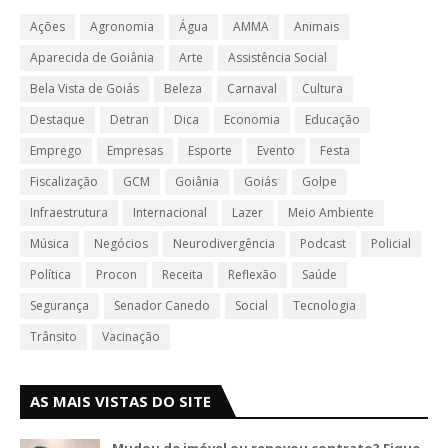
Ações
Agronomia
Água
AMMA
Animais
Aparecida de Goiânia
Arte
Assistência Social
Bela Vista de Goiás
Beleza
Carnaval
Cultura
Destaque
Detran
Dica
Economia
Educação
Emprego
Empresas
Esporte
Evento
Festa
Fiscalização
GCM
Goiânia
Goiás
Golpe
Infraestrutura
Internacional
Lazer
Meio Ambiente
Música
Negócios
Neurodivergência
Podcast
Policial
Política
Procon
Receita
Reflexão
Saúde
Segurança
Senador Canedo
Social
Tecnologia
Trânsito
Vacinação
AS MAIS VISTAS DO SITE
Mudou de imóvel ou renovou contrato? Fique