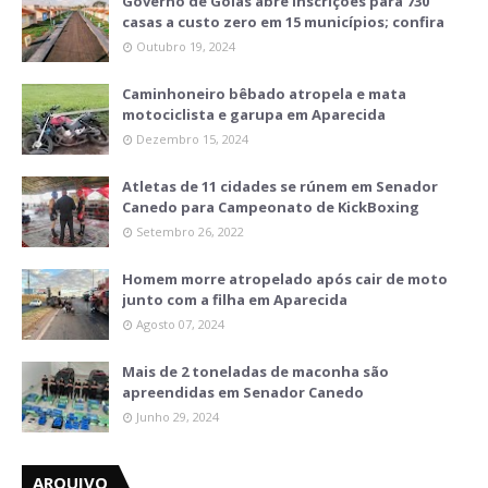
Governo de Goiás abre inscrições para 730
casas a custo zero em 15 municípios; confira
Outubro 19, 2024
Caminhoneiro bêbado atropela e mata
motociclista e garupa em Aparecida
Dezembro 15, 2024
Atletas de 11 cidades se rúnem em Senador
Canedo para Campeonato de KickBoxing
Setembro 26, 2022
Homem morre atropelado após cair de moto
junto com a filha em Aparecida
Agosto 07, 2024
Mais de 2 toneladas de maconha são
apreendidas em Senador Canedo
Junho 29, 2024
ARQUIVO