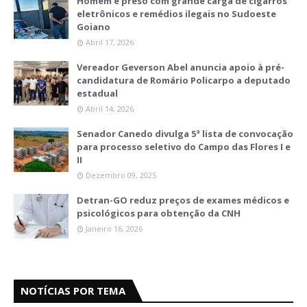
Homem é preso com grande carga de cigarros
eletrônicos e remédios ilegais no Sudoeste
Goiano
Abril 17, 2026
Vereador Geverson Abel anuncia apoio à pré-
candidatura de Romário Policarpo a deputado
estadual
Abril 14, 2026
Senador Canedo divulga 5ª lista de convocação
para processo seletivo do Campo das Flores I e
II
Dezembro 09, 2025
Detran-GO reduz preços de exames médicos e
psicológicos para obtenção da CNH
Janeiro 16, 2026
NOTÍCIAS POR TEMA