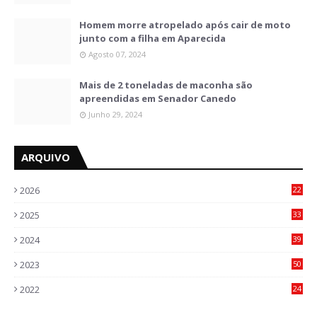
Homem morre atropelado após cair de moto
junto com a filha em Aparecida
Agosto 07, 2024
Mais de 2 toneladas de maconha são
apreendidas em Senador Canedo
Junho 29, 2024
ARQUIVO
2026
22
6
2025
33
6
2024
39
7
2023
50
5
2022
24
2