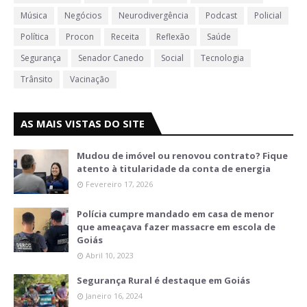
Música
Negócios
Neurodivergência
Podcast
Policial
Política
Procon
Receita
Reflexão
Saúde
Segurança
Senador Canedo
Social
Tecnologia
Trânsito
Vacinação
AS MAIS VISTAS DO SITE
Mudou de imóvel ou renovou contrato? Fique
atento à titularidade da conta de energia
Fevereiro 17, 2026
Polícia cumpre mandado em casa de menor
que ameaçava fazer massacre em escola de
Goiás
Abril 10, 2023
Segurança Rural é destaque em Goiás
Janeiro 16, 2024