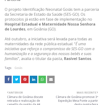
O projeto Identificação Neonatal Goiás tem a parceria
da Secretaria de Estado da Saúde (SES-GO). Os
protocolos já estão em fase de implementação no
Hospital Estadual e Maternidade Nossa Senhora
de Lourdes
, em Goiânia (GO).
Até outubro, a iniciativa será levada para todas as
maternidades da rede pública estadual. “
É uma
iniciativa que reforça o compromisso da SES-GO com a
humanização e a segurança dos nossos bebês e suas
famílias
”, avalia o titular da pasta,
Rasível Santos
.
Tags:
Goiás
ANTERIOR
MAIS RECENTE
Câmara de Goiânia discute
Câmara de Goiânia promove 3ª
retirada e realocação de
Expedição Meia Ponte a partir
camelôs da região da 44
desta quinta-feira