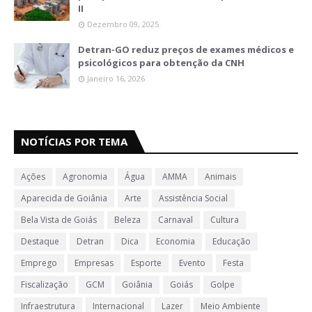
II
Dezembro 09, 2025
Detran-GO reduz preços de exames médicos e
psicológicos para obtenção da CNH
Janeiro 16, 2026
NOTÍCIAS POR TEMA
Ações
Agronomia
Água
AMMA
Animais
Aparecida de Goiânia
Arte
Assistência Social
Bela Vista de Goiás
Beleza
Carnaval
Cultura
Destaque
Detran
Dica
Economia
Educação
Emprego
Empresas
Esporte
Evento
Festa
Fiscalização
GCM
Goiânia
Goiás
Golpe
Infraestrutura
Internacional
Lazer
Meio Ambiente