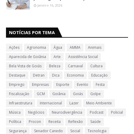
Janeiro 16, 2026
NOTÍCIAS POR TEMA
Ações
Agronomia
Água
AMMA
Animais
Aparecida de Goiânia
Arte
Assistência Social
Bela Vista de Goiás
Beleza
Carnaval
Cultura
Destaque
Detran
Dica
Economia
Educação
Emprego
Empresas
Esporte
Evento
Festa
Fiscalização
GCM
Goiânia
Goiás
Golpe
Infraestrutura
Internacional
Lazer
Meio Ambiente
Música
Negócios
Neurodivergência
Podcast
Policial
Política
Procon
Receita
Reflexão
Saúde
Segurança
Senador Canedo
Social
Tecnologia