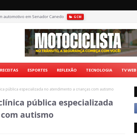
som automotivo em Senador Canedo
GCM
RECEITAS
ESPORTES
REFLEXÃO
TECNOLOGIA
TV WEB
ica pública especializada no atendimento a crianças com autismo
ínica pública especializada
s com autismo