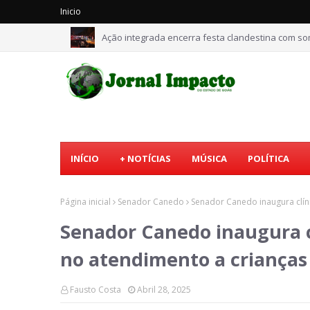
Inicio
Ação integrada encerra festa clandestina com 
INÍCIO
+ NOTÍCIAS
MÚSICA
POLÍTICA
Página inicial
Senador Canedo
Senador Canedo inaugura clín
Senador Canedo inaugura cl
no atendimento a criança
Fausto Costa
Abril 28, 2025