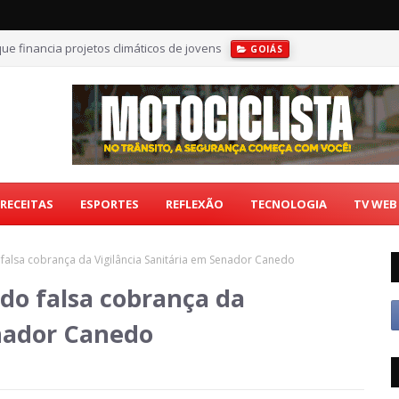
ue financia projetos climáticos de jovens
GOIÁS
RECEITAS
ESPORTES
REFLEXÃO
TECNOLOGIA
TV WEB
falsa cobrança da Vigilância Sanitária em Senador Canedo
do falsa cobrança da
enador Canedo