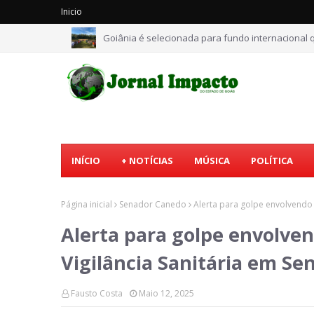
Inicio
Goiânia é selecionada para fundo internacional q
INÍCIO
+ NOTÍCIAS
MÚSICA
POLÍTICA
Página inicial
Senador Canedo
Alerta para golpe envolvendo 
Alerta para golpe envolven
Vigilância Sanitária em S
Fausto Costa
Maio 12, 2025