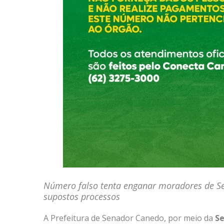
Número falso tenta enganar moradores de S
supostos processos
A Prefeitura de Senador Canedo, por meio da
Se