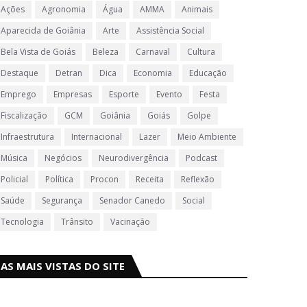
Ações
Agronomia
Água
AMMA
Animais
Aparecida de Goiânia
Arte
Assistência Social
Bela Vista de Goiás
Beleza
Carnaval
Cultura
Destaque
Detran
Dica
Economia
Educação
Emprego
Empresas
Esporte
Evento
Festa
Fiscalização
GCM
Goiânia
Goiás
Golpe
Infraestrutura
Internacional
Lazer
Meio Ambiente
Música
Negócios
Neurodivergência
Podcast
Policial
Política
Procon
Receita
Reflexão
Saúde
Segurança
Senador Canedo
Social
Tecnologia
Trânsito
Vacinação
AS MAIS VISTAS DO SITE