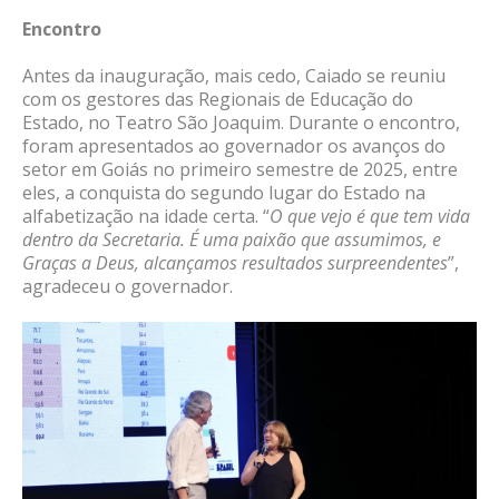
Encontro
Antes da inauguração, mais cedo, Caiado se reuniu
com os gestores das Regionais de Educação do
Estado, no Teatro São Joaquim. Durante o encontro,
foram apresentados ao governador os avanços do
setor em Goiás no primeiro semestre de 2025, entre
eles, a conquista do segundo lugar do Estado na
alfabetização na idade certa. “
O que vejo é que tem vida
dentro da Secretaria. É uma paixão que assumimos, e
Graças a Deus, alcançamos resultados surpreendentes
”,
agradeceu o governador.