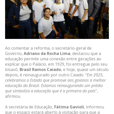
Ao comentar a reforma, o secretário-geral de
Governo,
Adriano da Rocha Lima
, destacou que a
educação permite uma conexão entre gerações ao
explicar que o Palácio, em 1929, foi entregue pelo seu
bisavô,
Brasil Ramos Caiado
, e hoje, quase um século
depois, é reinaugurado por outro Caiado. “
Em 2025,
celebramos o Estado que promove aos goianos a melhor
educação do Brasil. Estamos reinaugurando um prédio
que simboliza a educação que é a primeira do país
”,
afirmou.
A secretária de Educação,
Fátima Gavioli
, informou
que o espaço estará aberto à visitação para que a