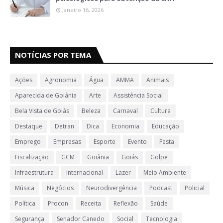
Janeiro 16, 2026
NOTÍCIAS POR TEMA
Ações
Agronomia
Água
AMMA
Animais
Aparecida de Goiânia
Arte
Assistência Social
Bela Vista de Goiás
Beleza
Carnaval
Cultura
Destaque
Detran
Dica
Economia
Educação
Emprego
Empresas
Esporte
Evento
Festa
Fiscalização
GCM
Goiânia
Goiás
Golpe
Infraestrutura
Internacional
Lazer
Meio Ambiente
Música
Negócios
Neurodivergência
Podcast
Policial
Política
Procon
Receita
Reflexão
Saúde
Segurança
Senador Canedo
Social
Tecnologia