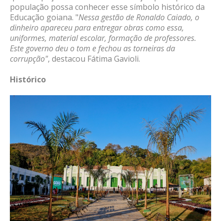
população possa conhecer esse símbolo histórico da
Educação goiana. "
Nessa gestão de Ronaldo Caiado, o
dinheiro apareceu para entregar obras como essa,
uniformes, material escolar, formação de professores.
Este governo deu o tom e fechou as torneiras da
corrupção"
, destacou Fátima Gavioli.
Histórico