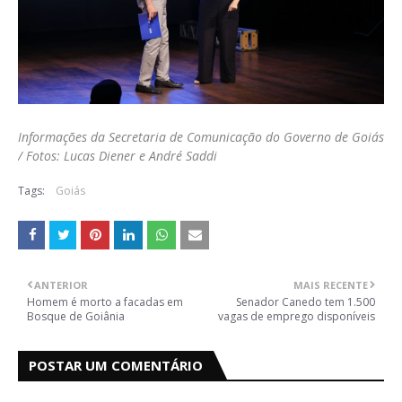
Informações da Secretaria de Comunicação do Governo de Goiás
/ Fotos: Lucas Diener e André Saddi
Tags:
Goiás
ANTERIOR
MAIS RECENTE
Homem é morto a facadas em
Senador Canedo tem 1.500
Bosque de Goiânia
vagas de emprego disponíveis
POSTAR UM COMENTÁRIO