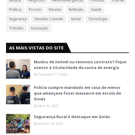
Música
Negócios
Neurodivergência
Podcast
Policial
Política
Procon
Receita
Reflexão
Saúde
Segurança
Senador Canedo
Social
Tecnologia
Trânsito
Vacinação
AS MAIS VISTAS DO SITE
Mudou de imóvel ou renovou contrato? Fique
atento à titularidade da conta de energia
Fevereiro 17, 2026
Polícia cumpre mandado em casa de menor
que ameaçava fazer massacre em escola de
Goiás
Abril 10, 2023
Segurança Rural é destaque em Goiás
Janeiro 16, 2024