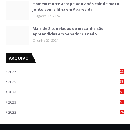
Homem morre atropelado após cair de moto
junto com a filha em Aparecida
Agosto 07, 2024
Mais de 2 toneladas de maconha são
apreendidas em Senador Canedo
Junho 29, 2024
ARQUIVO
2026
22
5
2025
33
6
2024
39
7
2023
50
5
2022
24
2