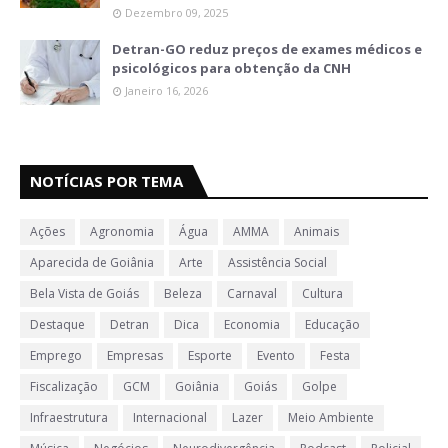
Dezembro 09, 2025
Detran-GO reduz preços de exames médicos e
psicológicos para obtenção da CNH
Janeiro 16, 2026
NOTÍCIAS POR TEMA
Ações
Agronomia
Água
AMMA
Animais
Aparecida de Goiânia
Arte
Assistência Social
Bela Vista de Goiás
Beleza
Carnaval
Cultura
Destaque
Detran
Dica
Economia
Educação
Emprego
Empresas
Esporte
Evento
Festa
Fiscalização
GCM
Goiânia
Goiás
Golpe
Infraestrutura
Internacional
Lazer
Meio Ambiente