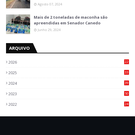
Agosto 07, 2024
Mais de 2 toneladas de maconha são
apreendidas em Senador Canedo
Junho 29, 2024
ARQUIVO
2026
22
6
2025
33
6
2024
39
7
2023
50
5
2022
24
2