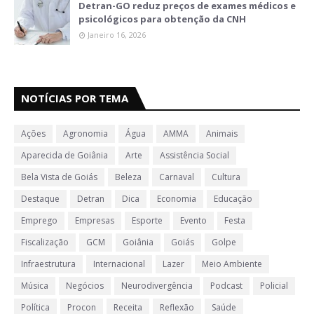
Detran-GO reduz preços de exames médicos e
psicológicos para obtenção da CNH
Janeiro 16, 2026
NOTÍCIAS POR TEMA
Ações
Agronomia
Água
AMMA
Animais
Aparecida de Goiânia
Arte
Assistência Social
Bela Vista de Goiás
Beleza
Carnaval
Cultura
Destaque
Detran
Dica
Economia
Educação
Emprego
Empresas
Esporte
Evento
Festa
Fiscalização
GCM
Goiânia
Goiás
Golpe
Infraestrutura
Internacional
Lazer
Meio Ambiente
Música
Negócios
Neurodivergência
Podcast
Policial
Política
Procon
Receita
Reflexão
Saúde