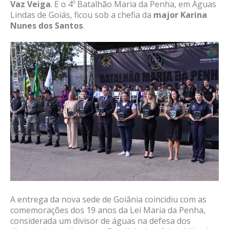
Vaz Veiga
. E o 4º Batalhão Maria da Penha, em Águas
Lindas de Goiás, ficou sob a chefia da
major Karina
Nunes dos Santos
.
A entrega da nova sede de Goiânia coincidiu com as
comemorações dos 19 anos da Lei Maria da Penha,
considerada um divisor de águas na defesa dos