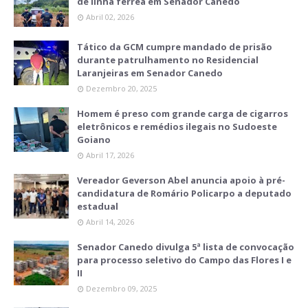
de linha férrea em Senador Canedo
Abril 02, 2026
Tático da GCM cumpre mandado de prisão
durante patrulhamento no Residencial
Laranjeiras em Senador Canedo
Dezembro 20, 2025
Homem é preso com grande carga de cigarros
eletrônicos e remédios ilegais no Sudoeste
Goiano
Abril 17, 2026
Vereador Geverson Abel anuncia apoio à pré-
candidatura de Romário Policarpo a deputado
estadual
Abril 14, 2026
Senador Canedo divulga 5ª lista de convocação
para processo seletivo do Campo das Flores I e
II
Dezembro 09, 2025