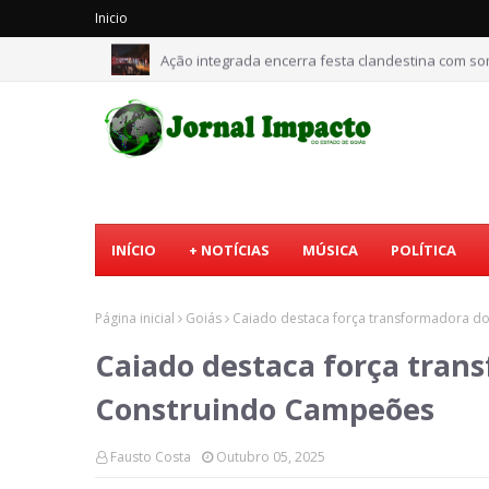
Inicio
Ação integrada encerra festa clandestina com 
INÍCIO
+ NOTÍCIAS
MÚSICA
POLÍTICA
Página inicial
Goiás
Caiado destaca força transformadora d
Caiado destaca força tran
Construindo Campeões
Fausto Costa
Outubro 05, 2025