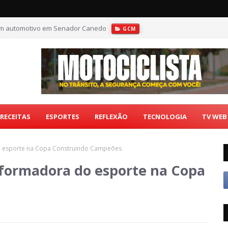
som automotivo em Senador Canedo
GCM
RECEITAS
ESPORTES
REFLEXÃO
TECNOLOGIA
TV WEB
o esporte na Copa Construindo Campeões
sformadora do esporte na Copa