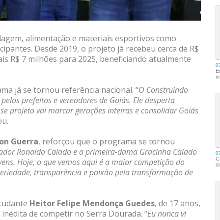
agem, alimentação e materiais esportivos como
cipantes. Desde 2019, o projeto já recebeu cerca de R$
is R$ 7 milhões para 2025, beneficiando atualmente
ama já se tornou referência nacional. “
O Construindo
elos prefeitos e vereadores de Goiás. Ele desperta
se projeto vai marcar gerações inteiras e consolidar Goiás
ou.
on Guerra
, reforçou que o programa se tornou
ador Ronaldo Caiado e a primeira-dama Gracinha Caiado
vens. Hoje, o que vemos aqui é a maior competição do
seriedade, transparência e paixão pela transformação de
estudante
Heitor Felipe Mendonça Guedes
, de 17 anos,
 inédita de competir no Serra Dourada. “
Eu nunca vi