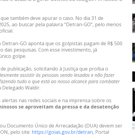
l, que também deve apurar o caso. No dia 31 de
2025, ao buscar pela palavra “Detran-GO”, pelo menos
ficial.
do Detran-GO aponta que os golpistas pagam de R$ 500
po das pesquisas. Com esse investimento, já
único golpe.
 de publicação, solicitando à Justiça que proíba o
smente assistir às pessoas sendo lesadas e não fazer
fazendo tudo o que está ao nosso alcance para combater
ma Delegado Waldir.
 alertas nas redes sociais e na imprensa sobre os
minosos se aproveitam da pressa e da desatenção
s ou Documento Único de Arrecadação (DUA) devem ser
ON, pelo site:
https://goias.gov.br/detran
, Portal