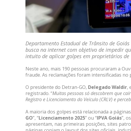
Departamento Estadual de Trânsito de Goiás 
busca na internet com objetivo de impedir q
intuito de aplicar golpes em proprietários de
Neste ano, mais 190 pessoas procuraram a Ouvid
fraude. As reclamações foram intensificadas no 
O presidente do Detran-GO,
Delegado Waldir
,
registrado. “
Muitas pessoas só descobrem que caír
Registro e Licenciamento do Veículo (CRLV) e perce
A maioria dos golpes está relacionada a páginas
GO
”, “
Licenciamento 2025
” ou “
IPVA Goiás
”, o
apresentam, nas primeiras posições, sites patro
páginas copiam o layout dos sites oficiais, indu