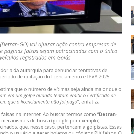
(Detran-GO) vai ajuizar ação contra empresas de
ue páginas falsas sejam patrocinadas com o único
 veículos registrados em Goiás
oria da autarquia para denunciar tentativas de
período de quitação do licenciamento e IPVA 2025.
 estima que o número de vítimas seja ainda maior que o
am em um golpe quando tentam emitir o Certificado de
bem que o licenciamento não foi pago
”, enfatiza.
 falsas na internet. Ao buscar termos como “
Detran-
s mecanismos de busca (google por exemplo)
cinados, que, nesse caso, pertencem a golpistas. Essas
zindo o usuário a gerar boletos ou códigos PIX falsos. O