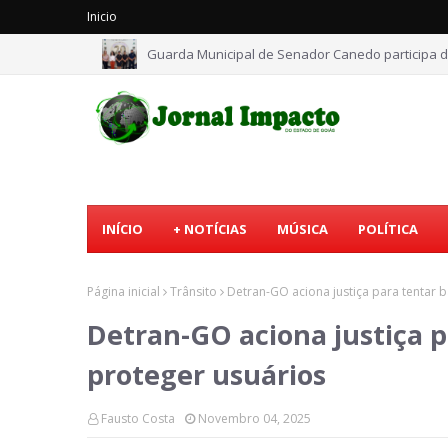
Inicio
Guarda Municipal de Senador Canedo participa d
Romário Policarpo recebe apoio de vereadores d
INÍCIO
+ NOTÍCIAS
MÚSICA
POLÍTICA
Página inicial
Trânsito
Detran-GO aciona justiça para tentar b
Detran-GO aciona justiça p
proteger usuários
Fausto Costa
Novembro 04, 2025