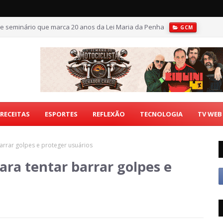
e seminário que marca 20 anos da Lei Maria da Penha
GCM
e Trindade
GOIÂNIA
RECEITAS
ESPORTES
REFLEXÃO
TECNOLOGIA
TV WEB
arrar golpes e proteger usuários
ara tentar barrar golpes e