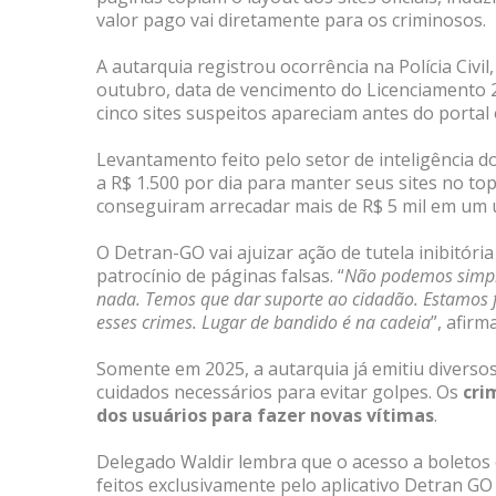
valor pago vai diretamente para os criminosos.
A autarquia registrou ocorrência na Polícia Civi
outubro, data de vencimento do Licenciamento 
cinco sites suspeitos apareciam antes do portal o
Levantamento feito pelo setor de inteligência 
a R$ 1.500 por dia para manter seus sites no to
conseguiram arrecadar mais de R$ 5 mil em um 
O Detran-GO vai ajuizar ação de tutela inibitória
patrocínio de páginas falsas. “
Não podemos simple
nada. Temos que dar suporte ao cidadão. Estamos 
esses crimes. Lugar de bandido é na cadeia
”, afir
Somente em 2025, a autarquia já emitiu diversos
cuidados necessários para evitar golpes. Os
cri
dos usuários para fazer novas vítimas
.
Delegado Waldir lembra que o acesso a boleto
feitos exclusivamente pelo aplicativo Detran GO 