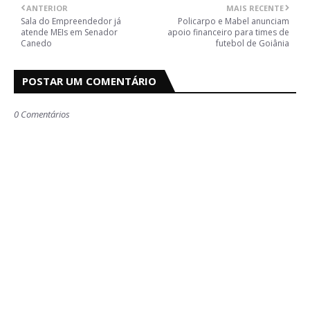
ANTERIOR
MAIS RECENTE
Sala do Empreendedor já
Policarpo e Mabel anunciam
atende MEIs em Senador
apoio financeiro para times de
Canedo
futebol de Goiânia
POSTAR UM COMENTÁRIO
0 Comentários