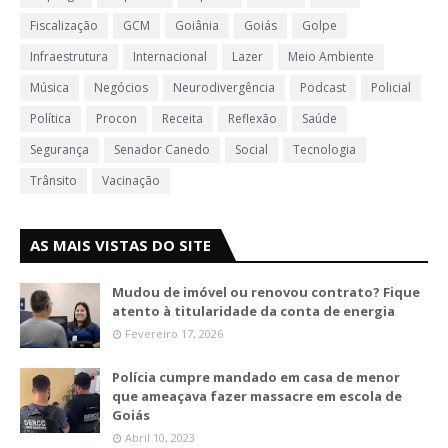
Fiscalização
GCM
Goiânia
Goiás
Golpe
Infraestrutura
Internacional
Lazer
Meio Ambiente
Música
Negócios
Neurodivergência
Podcast
Policial
Política
Procon
Receita
Reflexão
Saúde
Segurança
Senador Canedo
Social
Tecnologia
Trânsito
Vacinação
AS MAIS VISTAS DO SITE
Mudou de imóvel ou renovou contrato? Fique
atento à titularidade da conta de energia
Fevereiro 17, 2026
Polícia cumpre mandado em casa de menor
que ameaçava fazer massacre em escola de
Goiás
Abril 10, 2023