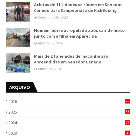
Atletas de 11 cidades se rúnem em Senador
Canedo para Campeonato de KickBoxing
Setembro 26, 2022
Homem morre atropelado após cair de moto
junto com a filha em Aparecida
Agosto 07, 2024
Mais de 2 toneladas de maconha são
apreendidas em Senador Canedo
Junho 29, 2024
ARQUIVO
2026
22
6
2025
33
6
2024
39
7
2023
50