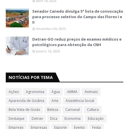
Abril 14, 2026
Senador Canedo divulga 5ª lista de convocação
para processo seletivo do Campo das Flores I e
II
Dezembro 09, 2025
Detran-GO reduz preços de exames médicos e
psicológicos para obtenção da CNH
Janeiro 16, 2026
NOTÍCIAS POR TEMA
Ações
Agronomia
Água
AMMA
Animais
Aparecida de Goiânia
Arte
Assistência Social
Bela Vista de Goiás
Beleza
Carnaval
Cultura
Destaque
Detran
Dica
Economia
Educação
Emprego
Empresas
Esporte
Evento
Festa