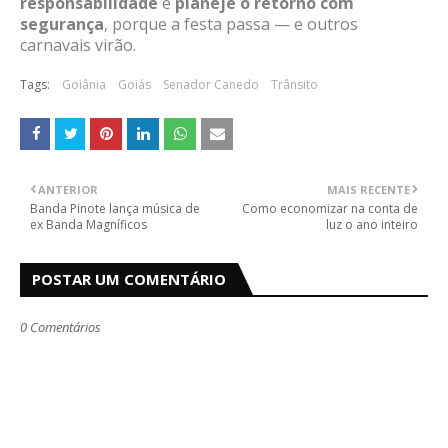
responsabilidade
e
planeje o retorno com
segurança
, porque a festa passa — e outros
carnavais virão.
Tags:
Goiânia
Goiás
Senador Canedo
Trânsito
ANTERIOR
MAIS RECENTE
Banda Pinote lança música de
Como economizar na conta de
ex Banda Magníficos
luz o ano inteiro
POSTAR UM COMENTÁRIO
0 Comentários