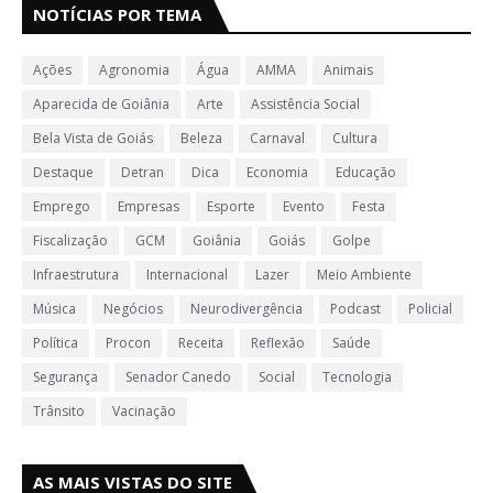
NOTÍCIAS POR TEMA
Ações
Agronomia
Água
AMMA
Animais
Aparecida de Goiânia
Arte
Assistência Social
Bela Vista de Goiás
Beleza
Carnaval
Cultura
Destaque
Detran
Dica
Economia
Educação
Emprego
Empresas
Esporte
Evento
Festa
Fiscalização
GCM
Goiânia
Goiás
Golpe
Infraestrutura
Internacional
Lazer
Meio Ambiente
Música
Negócios
Neurodivergência
Podcast
Policial
Política
Procon
Receita
Reflexão
Saúde
Segurança
Senador Canedo
Social
Tecnologia
Trânsito
Vacinação
AS MAIS VISTAS DO SITE