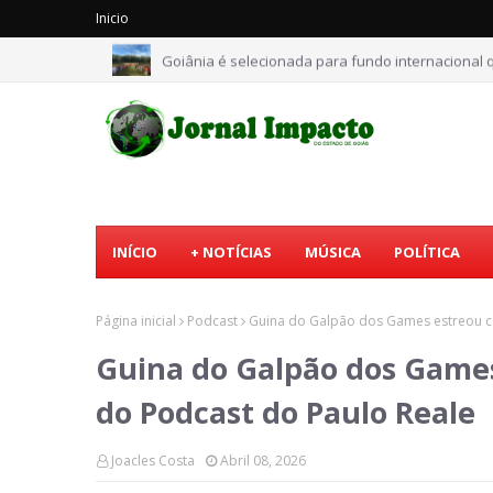
Inicio
Goiânia é selecionada para fundo internacional q
INÍCIO
+ NOTÍCIAS
MÚSICA
POLÍTICA
Página inicial
Podcast
Guina do Galpão dos Games estreou c
Guina do Galpão dos Game
do Podcast do Paulo Reale
Joacles Costa
Abril 08, 2026