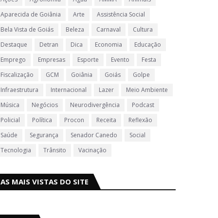
Aparecida de Goiânia
Arte
Assistência Social
Bela Vista de Goiás
Beleza
Carnaval
Cultura
Destaque
Detran
Dica
Economia
Educação
Emprego
Empresas
Esporte
Evento
Festa
Fiscalização
GCM
Goiânia
Goiás
Golpe
Infraestrutura
Internacional
Lazer
Meio Ambiente
Música
Negócios
Neurodivergência
Podcast
Policial
Política
Procon
Receita
Reflexão
Saúde
Segurança
Senador Canedo
Social
Tecnologia
Trânsito
Vacinação
AS MAIS VISTAS DO SITE