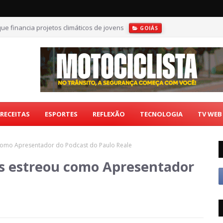
ue financia projetos climáticos de jovens
GOIÁS
RECEITAS
ESPORTES
REFLEXÃO
TECNOLOGIA
TV WEB
omo Apresentador do Podcast do Paulo Reale
s estreou como Apresentador