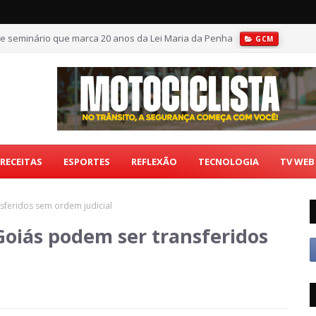
e seminário que marca 20 anos da Lei Maria da Penha
GCM
RECEITAS
ESPORTES
REFLEXÃO
TECNOLOGIA
TV WEB
sferidos sem ordem judicial
Goiás podem ser transferidos