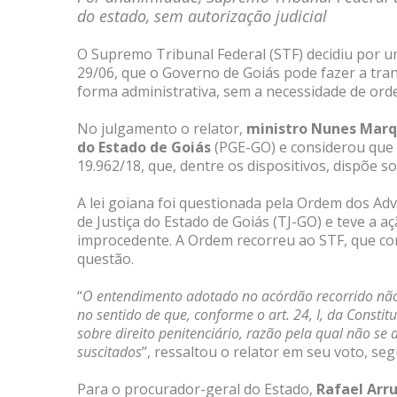
do estado, sem autorização judicial
O Supremo Tribunal Federal (STF) decidiu por un
29/06, que o Governo de Goiás pode fazer a tran
forma administrativa, sem a necessidade de orde
No julgamento o relator,
ministro Nunes Mar
do Estado de Goiás
(PGE-GO) e considerou que n
19.962/18, que, dentre os dispositivos, dispõe 
A lei goiana foi questionada pela Ordem dos Ad
de Justiça do Estado de Goiás (TJ-GO) e teve a aç
improcedente. A Ordem recorreu ao STF, que co
questão.
“
O entendimento adotado no acórdão recorrido não 
no sentido de que, conforme o art. 24, I, da Constit
sobre direito penitenciário, razão pela qual não se 
suscitados
”, ressaltou o relator em seu voto, s
Para o procurador-geral do Estado,
Rafael Arr