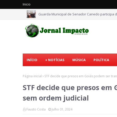
Inicio
Guarda Municipal de Senador Canedo participa d
INÍCIO
+ NOTÍCIAS
MÚSICA
POLÍTICA
Página inicial
STF decide que presos em Goiás podem ser tran
STF decide que presos em 
sem ordem judicial
Fausto Costa
Julho 01, 2024