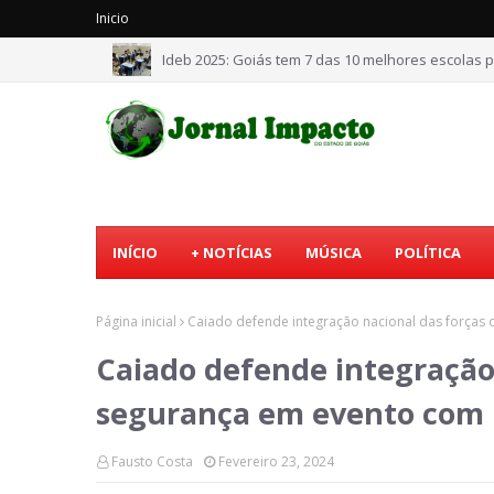
Inicio
Ideb 2025: Goiás tem 7 das 10 melhores escolas p
INÍCIO
+ NOTÍCIAS
MÚSICA
POLÍTICA
Página inicial
Caiado defende integração nacional das forças 
Caiado defende integração 
segurança em evento com po
Fausto Costa
Fevereiro 23, 2024