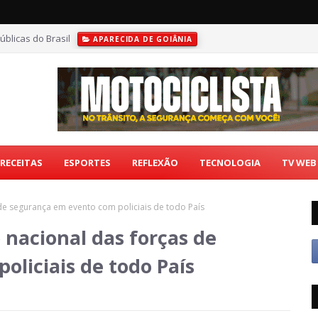
úblicas do Brasil
APARECIDA DE GOIÂNIA
RECEITAS
ESPORTES
REFLEXÃO
TECNOLOGIA
TV WEB
de segurança em evento com policiais de todo País
nacional das forças de
liciais de todo País