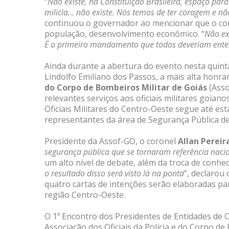
“
Não existe, na Constituição Brasileira, espaço para
milícia… não existe. Nós temos de ter coragem e n
continuou o governador ao mencionar que o con
população, desenvolvimento econômico. “
Não ex
É o primeiro mandamento que todos deveriam ente
Ainda durante a abertura do evento nesta quin
Lindolfo Emiliano dos Passos, a mais alta honra
do Corpo de Bombeiros Militar de Goiás
(Asso
relevantes serviços aos oficiais militares goian
Oficiais Militares do Centro-Oeste segue até esta
representantes da área de Segurança Pública de
Presidente da Assof-GO, o coronel
Allan Pereir
segurança pública que se tornaram referência naci
um alto nível de debate, além da troca de conhec
o resultado disso será visto lá na ponta
”, declarou
quatro cartas de intenções serão elaboradas p
região Centro-Oeste.
O 1º Encontro dos Presidentes de Entidades de O
Associação dos Oficiais da Polícia e do Corpo d