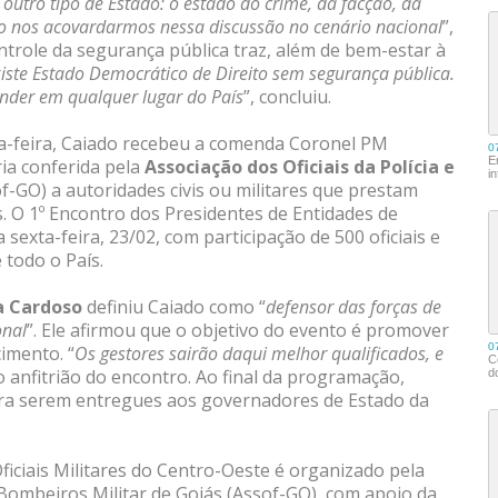
 outro tipo de Estado: o estado do crime, da facção, da
ão nos acovardarmos nessa discussão no cenário nacional
”,
trole da segurança pública traz, além de bem-estar à
iste Estado Democrático de Direito sem segurança pública.
nder em qualquer lugar do País
”, concluiu.
ta-feira, Caiado recebeu a comenda Coronel PM
ria conferida pela
Associação dos Oficiais da Polícia e
f-GO) a autoridades civis ou militares que prestam
os. O 1º Encontro dos Presidentes de Entidades de
 sexta-feira, 23/02, com participação de 500 oficiais e
 todo o País.
a Cardoso
definiu Caiado como “
defensor das forças de
onal
”. Ele afirmou que o objetivo do evento é promover
imento. “
Os gestores sairão daqui melhor qualificados, e
 o anfitrião do encontro. Ao final da programação,
ara serem entregues aos governadores de Estado da
ficiais Militares do Centro-Oeste é organizado pela
e Bombeiros Militar de Goiás (Assof-GO), com apoio da